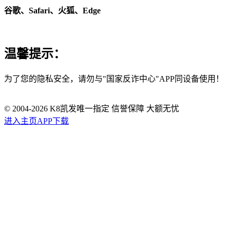
谷歌、Safari、火狐、Edge
温馨提示：
为了您的隐私安全，请勿与"国家反诈中心"APP同设备使用！
© 2004-
2026
K8凯发唯一指定 信誉保障 大额无忧
进入主页
APP下载